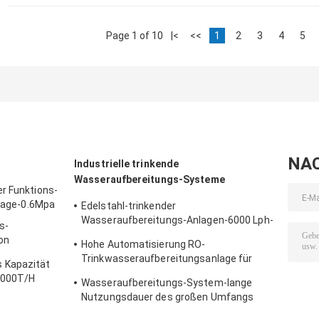
Page 1 of 10
|<
<<
1
2
3
4
5
NA
Industrielle trinkende
Wasseraufbereitungs-Systeme
r Funktions-
nlage-0.6Mpa
Edelstahl-trinkender
Wasseraufbereitungs-Anlagen-6000 Lph-
s-
Liter pro Stunde
on
Hohe Automatisierung RO-
Trinkwasseraufbereitungsanlage für
 Kapazität
Geschäft 0.3-200000T/H
00000T/H
Wasseraufbereitungs-System-lange
Nutzungsdauer des großen Umfangs
industrielle trinkende