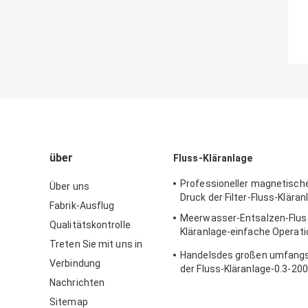
über
Fluss-Kläranlage
Professioneller magnetische
Über uns
Druck der Filter-Fluss-Klära
Fabrik-Ausflug
Meerwasser-Entsalzen-Flus
Qualitätskontrolle
Kläranlage-einfache Operati
Treten Sie mit uns in
5700*3200*6300mm
Handelsdes großen umfangs
Verbindung
der Fluss-Kläranlage-0.3-2
Nachrichten
Sitemap