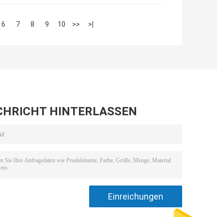
6
7
8
9
10
>>
>|
CHRICHT HINTERLASSEN