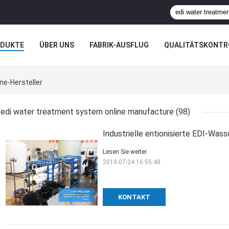
ODUKTE
ÜBER UNS
FABRIK-AUSFLUG
QUALITÄTSKONTR
N
FÄLLE
ne-Hersteller
edi water treatment system online manufacture
(98)
Industrielle entionisierte EDI-Was
Lesen Sie weiter
2018-07-24 16:55:48
KONTAKT