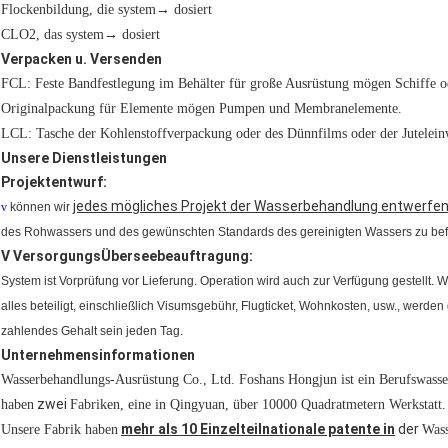
Flockenbildung, die system→ dosiert
CLO2, das system→ dosiert
Verpacken u. Versenden
FCL: Feste Bandfestlegung im Behälter für große Ausrüstung mögen Schiffe o
Originalpackung für Elemente mögen Pumpen und Membranelemente.
LCL: Tasche der Kohlenstoffverpackung oder des Dünnfilms oder der Jutelei
Unsere Dienstleistungen
Projektentwurf:
jedes mögliches Projekt der Wasserbehandlung entwerfe
v
können wir
des Rohwassers und des gewünschten Standards des gereinigten Wassers zu bef
V
VersorgungsÜberseebeauftragung:
System ist Vorprüfung vor Lieferung. Operation wird auch zur Verfügung gestellt. W
alles beteiligt, einschließlich Visumsgebühr, Flugticket, Wohnkosten, usw., werden
zahlendes Gehalt sein jeden Tag.
Unternehmensinformationen
Wasserbehandlungs-Ausrüstung Co., Ltd. Foshans Hongjun ist ein Berufswasse
zwei
haben
Fabriken, eine in Qingyuan, über 10000 Quadratmetern Werkstatt.
mehr als 10 Einzelteilnationale patente in
der
Unsere Fabrik haben
Wass