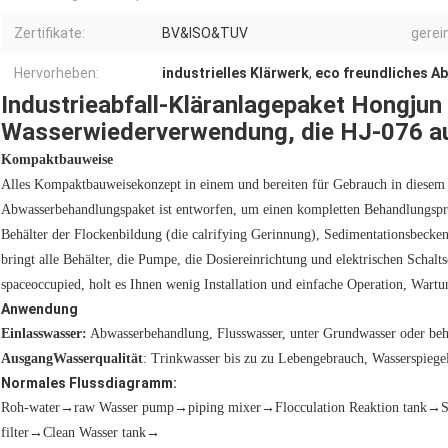
Zertifikate:
BV&ISO&TUV
gerei
Hervorheben:
industrielles Klärwerk
,
eco freundliches 
Industrieabfall-Kläranlagepaket Hongjun 
Wasserwiederverwendung, die HJ-076 au
Kompaktbauweise
Alles Kompaktbauweisekonzept in einem und bereiten für Gebrauch in diesem
Abwasserbehandlungspaket ist entworfen, um einen kompletten Behandlungspro
Behälter der Flockenbildung (die calrifying Gerinnung), Sedimentationsbecken,
bringt alle Behälter, die Pumpe, die Dosiereinrichtung und elektrischen Schalts
spaceoccupied, holt es Ihnen wenig Installation und einfache Operation, War
Anwendung
Einlasswasser:
Abwasserbehandlung, Flusswasser, unter Grundwasser oder be
AusgangWasserqualität
: Trinkwasser bis zu zu Lebengebrauch, Wasserspiege
Normales Flussdiagramm:
Roh-water→raw Wasser pump→piping mixer→Flocculation Reaktion tank→S
filter→Clean Wasser tank→