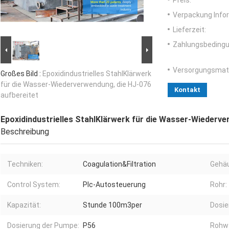
Preis:
Verpackung Info
Lieferzeit:
Zahlungsbedingu
Versorgungsmater
Großes Bild :
Epoxidindustrielles StahlKlärwerk
für die Wasser-Wiederverwendung, die HJ-076
Kontakt
aufbereitet
Epoxidindustrielles StahlKlärwerk für die Wasser-Wiederve
Beschreibung
Techniken:
Coagulation&Filtration
Gehäu
Control System:
Plc-Autosteuerung
Rohr:
Kapazität:
Stunde 100m3per
Dosie
Dosierung der Pumpe:
P56
Rohw