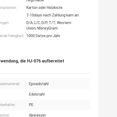
negotiable
rmationen:
Karton oder Holzkiste
7-10days nach Zahlung kam an
ngen:
D/A, L/C, D/P, T/T, Western
Union, MoneyGram
ial-Fähigkeit:
1000 Sätze pro Jahr
rwendung, die HJ-076 aufbereitet
sematerial:
Epoxidstahl
Edelstahl
rbehälter:
PE
asser:
Abwasser