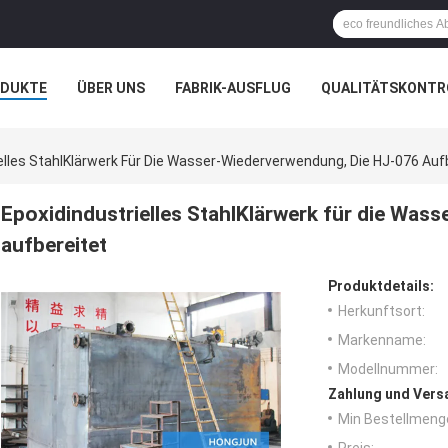
ODUKTE
ÜBER UNS
FABRIK-AUSFLUG
QUALITÄTSKONTR
N
FÄLLE
elles StahlKlärwerk Für Die Wasser-Wiederverwendung, Die HJ-076 Auf
Epoxidindustrielles StahlKlärwerk für die Was
aufbereitet
Produktdetails:
Herkunftsort:
Markenname:
Modellnummer:
Zahlung und Vers
Min Bestellmeng