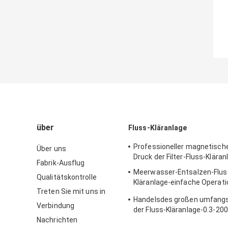
über
Fluss-Kläranlage
Professioneller magnetische
Über uns
Druck der Filter-Fluss-Klära
Fabrik-Ausflug
Meerwasser-Entsalzen-Flus
Qualitätskontrolle
Kläranlage-einfache Operati
Treten Sie mit uns in
5700*3200*6300mm
Handelsdes großen umfangs
Verbindung
der Fluss-Kläranlage-0.3-2
Nachrichten