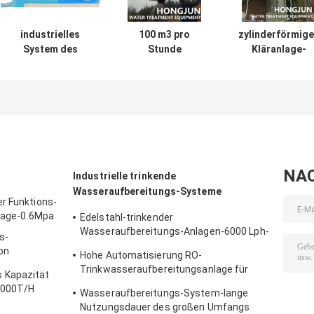
industrielles
100 m3 pro
zylinderförmig
System des
Stunde
Kläranlage-
Klärwerks-4000L
Integrierte
Wasser-
mit P56, das
Prozessanlage
automatischer
Pumpe dosiert
für die Reinigung
Filter des Fluss
von Flusswasser
100T
NA
Industrielle trinkende
Wasseraufbereitungs-Systeme
r Funktions-
nlage-0.6Mpa
Edelstahl-trinkender
Wasseraufbereitungs-Anlagen-6000 Lph-
s-
Liter pro Stunde
on
Hohe Automatisierung RO-
Trinkwasseraufbereitungsanlage für
 Kapazität
Geschäft 0.3-200000T/H
00000T/H
Wasseraufbereitungs-System-lange
Nutzungsdauer des großen Umfangs