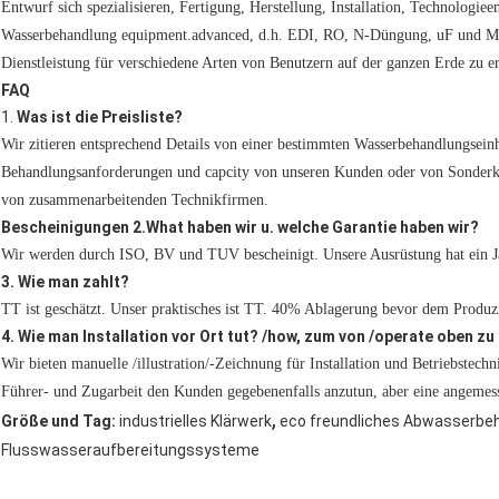
Entwurf sich spezialisieren, Fertigung, Herstellung, Installation, Technologi
Wasserbehandlung equipment.advanced, d.h. EDI, RO, N-Düngung, uF und MF, 
Dienstleistung für verschiedene Arten von Benutzern auf der ganzen Erde zu er
FAQ
1.
Was ist die Preisliste?
Wir zitieren entsprechend Details von einer bestimmten Wasserbehandlungsein
Behandlungsanforderungen und capcity von unseren Kunden oder von Sonde
von zusammenarbeitenden Technikfirmen.
Bescheinigungen 2.What haben wir u. welche Garantie haben wir?
Wir werden durch ISO, BV und TUV bescheinigt. Unsere Ausrüstung hat ein Ja
3. Wie man zahlt?
TT ist geschätzt. Unser praktisches ist TT. 40% Ablagerung bevor dem Prod
4. Wie man Installation vor Ort tut? /how, zum von /operate oben z
Wir bieten manuelle /illustration/-Zeichnung für Installation und Betriebstech
Führer- und Zugarbeit den Kunden gegebenenfalls anzutun, aber eine angeme
,
Größe und Tag:
industrielles Klärwerk
eco freundliches Abwasserb
Flusswasseraufbereitungssysteme