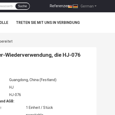
Referenzen
|
German
Suche
OLLE
TRETEN SIE MIT UNS IN VERBINDUNG
bereitet
ser-Wiederverwendung, die HJ-076
Guangdong, China (Festland)
HJ
HJ-076
and AGB:
e:
1 Einheit / Stück