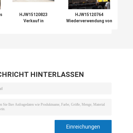
es
HJW15120823
HJW15120764
Verkauf in
Wiederverwendung von
Lateinamerika
Abwasser,
Rückschlagventil,
-
Wäsche,
Grauwasseraufbereitung,
Recyclingsystem,
Verkauf nach Finnland
CHRICHT HINTERLASSEN