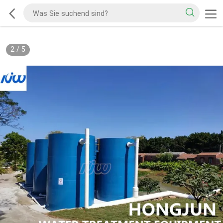
2
/
5