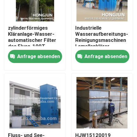
Fabrik-Ausflug
zylinderförmiges
Industrielle
Kläranlage-Wasser-
Wasseraufbereitungs-
Qualitätskontrolle
automatischer Filter
Reinigungsmaschinen
des Fluss-100T
Lamellenklärer
Wasseraufbereitungsanla
Anfrage absenden
Anfrage absenden
Treten Sie mit uns in Verbindung
Gerät
Nachrichten
Fälle
Brauchwasserreinigungsausrüstung
Umkehr-Osmose-Wasseraufbereitungs-Ausrüstung
Fluss- und See-
HJW15120019