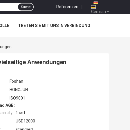
Referenzen
|
Suche
German
OLLE
TRETEN SIE MIT UNS IN VERBINDUNG
dungen
ielseitige Anwendungen
Foshan
HONGJUN
ISO9001
nd AGB:
antity:
1 set
USD12000
:
standard