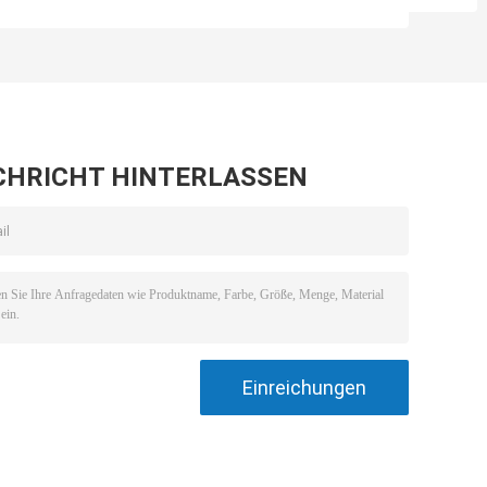
mit P56-Dosiervorrichtung
Wasserbehandlungsanlage für
g
und PE-Tank für
Abwasserdesinfektionsleistung
Wasserbehandlungsanlagen
Lösung
r
ng
CHRICHT HINTERLASSEN