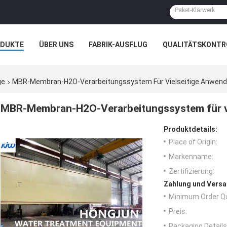
ODUKTE
ÜBER UNS
FABRIK-AUSFLUG
QUALITÄTSKONTR
N
FÄLLE
ge
MBR-Membran-H2O-Verarbeitungssystem Für Vielseitige Anwen
MBR-Membran-H2O-Verarbeitungssystem für v
Produktdetails:
Place of Origin:
Markenname:
Zertifizierung:
Zahlung und Versa
Minimum Order Qu
Preis:
Packaging Details