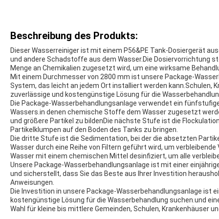
Beschreibung des Produkts:
Dieser Wasserreiniger ist mit einem P56&PE Tank-Dosiergerät ausg
und andere Schadstoffe aus dem Wasser.Die Dosiervorrichtung stel
Menge an Chemikalien zugesetzt wird, um eine wirksame Behandlu
Mit einem Durchmesser von 2800 mm ist unsere Package-Wasserb
System, das leicht an jedem Ort installiert werden kann.Schulen, 
zuverlässige und kostengünstige Lösung für die Wasserbehandlun
Die Package-Wasserbehandlungsanlage verwendet ein fünfstufige
Wassers.in denen chemische Stoffe dem Wasser zugesetzt werd
und größere Partikel zu bildenDie nächste Stufe ist die Flockulatio
Partikelklumpen auf den Boden des Tanks zu bringen.
Die dritte Stufe ist die Sedimentation, bei der die absetzten Par
Wasser durch eine Reihe von Filtern geführt wird, um verbleibende
Wasser mit einem chemischen Mittel desinfiziert, um alle verbleib
Unsere Package-Wasserbehandlungsanlage ist mit einer einjährigen
und sicherstellt, dass Sie das Beste aus Ihrer Investition herau
Anweisungen.
Die Investition in unsere Package-Wasserbehandlungsanlage ist eine
kostengünstige Lösung für die Wasserbehandlung suchen.und eine
Wahl für kleine bis mittlere Gemeinden, Schulen, Krankenhäuser un