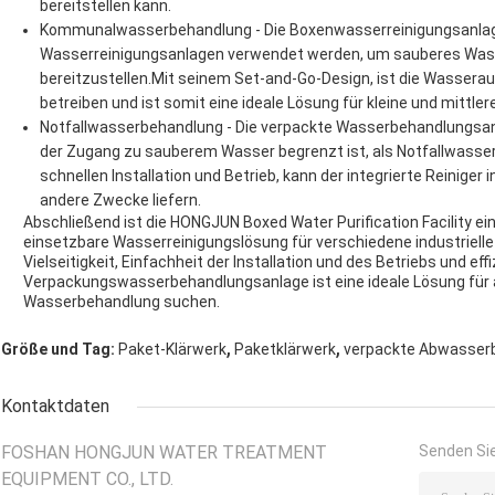
bereitstellen kann.
Kommunalwasserbehandlung - Die Boxenwasserreinigungsanla
Wasserreinigungsanlagen verwendet werden, um sauberes Wass
bereitzustellen.Mit seinem Set-and-Go-Design, ist die Wasserau
betreiben und ist somit eine ideale Lösung für kleine und mittle
Notfallwasserbehandlung - Die verpackte Wasserbehandlungsan
der Zugang zu sauberem Wasser begrenzt ist, als Notfallwasse
schnellen Installation und Betrieb, kann der integrierte Reinig
andere Zwecke liefern.
Abschließend ist die HONGJUN Boxed Water Purification Facility e
einsetzbare Wasserreinigungslösung für verschiedene industriel
Vielseitigkeit, Einfachheit der Installation und des Betriebs und e
Verpackungswasserbehandlungsanlage ist eine ideale Lösung für all
Wasserbehandlung suchen.
,
,
Größe und Tag:
Paket-Klärwerk
Paketklärwerk
verpackte Abwasser
Kontaktdaten
FOSHAN HONGJUN WATER TREATMENT
Senden Sie
EQUIPMENT CO., LTD.