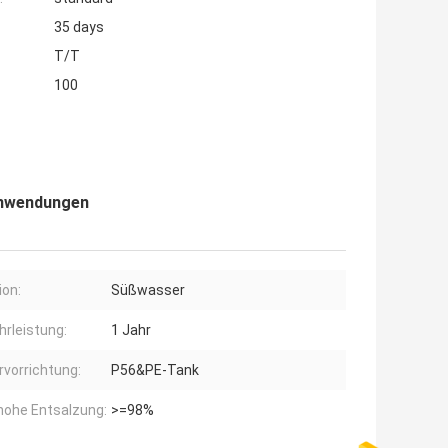
35 days
T/T
100
Anwendungen
ion:
Süßwasser
rleistung:
1 Jahr
rvorrichtung:
P56&PE-Tank
hohe Entsalzung:
>=98%