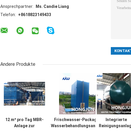
Ansprechpartner:
Ms. Candie Liang
Telefon:
+8618823149433
Andere Produkte
12 m³ pro Tag MBR-
Frischwasser-Package-
Integrierte
Anlage zur
Wasserbehandlungsanlage
Reinigungsanla