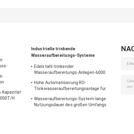
Wasseraufbereitung
mit Dosierpumpe P56
mit
für
Epoxidhalterun
Deponiesickerwasser
und
entsprechende
Mischvorrichtu
NA
Industrielle trinkende
Wasseraufbereitungs-Systeme
er
uss-
Edelstahl-trinkender
Wasseraufbereitungs-Anlagen-6000
s-
Lph-Liter pro Stunde
on
Hohe Automatisierung RO-
Trinkwasseraufbereitungsanlage für
 Kapazität
Geschäft 0.3-200000T/H
00000T/H
Wasseraufbereitungs-System-lange
Nutzungsdauer des großen Umfangs
industrielle trinkende