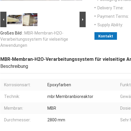
Delivery Time:
Payment Terms:
Supply Ability:
Großes Bild :
MBR-Membran-H2O-
Kontakt
Verarbeitungssystem für vielseitige
Anwendungen
MBR-Membran-H2O-Verarbeitungssystem für vielseitige 
Beschreibung
Korrosionsart:
Epoxyfarben
Funkt
Technik:
mbr Membranbioreaktor
Gewäh
Membran:
MBR
Dosie
Durchmesser:
2800 mm
Sehr 