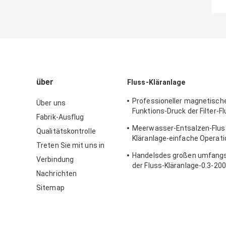
über
Fluss-Kläranlage
Professioneller magnetisch
Über uns
Funktions-Druck der Filter-Fl
Fabrik-Ausflug
Kläranlage-0.6Mpa
Meerwasser-Entsalzen-Flus
Qualitätskontrolle
Kläranlage-einfache Operati
Treten Sie mit uns in
5700*3200*6300mm
Handelsdes großen umfangs
Verbindung
der Fluss-Kläranlage-0.3-2
Nachrichten
Sitemap