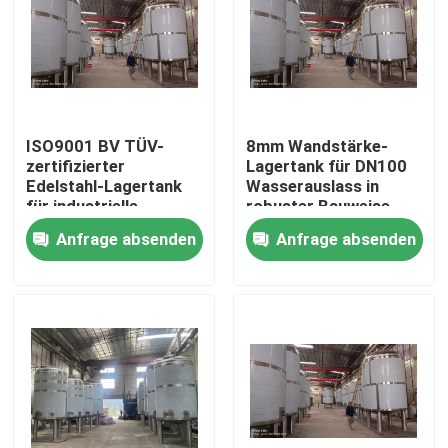
ISO9001 BV TÜV-
8mm Wandstärke-
zertifizierter
Lagertank für DN100
Edelstahl-Lagertank
Wasserauslass in
für industrielle
robuster Bauweise
Anwendungen
Anfrage absenden
Anfrage absenden
Haus
Produkte
Über uns