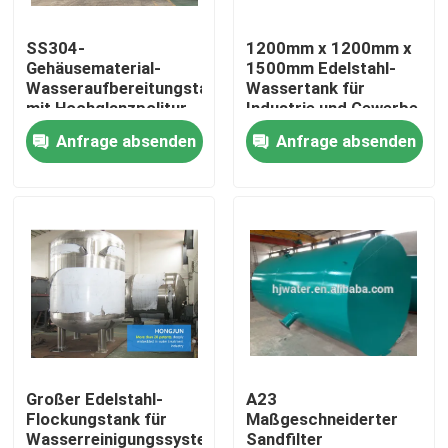
SS304-
1200mm x 1200mm x
Fabrik-Ausflug
Gehäusematerial-
1500mm Edelstahl-
Wasseraufbereitungstank
Wassertank für
mit Hochglanzpolitur
Industrie und Gewerbe
Qualitätskontrolle
und Edelstahl
Anfrage absenden
Anfrage absenden
Treten Sie mit uns in Verbindung
Nachrichten
Fälle
Brauchwasserreinigungsausrüstung
Großer Edelstahl-
A23
Flockungstank für
Maßgeschneiderter
Umkehr-Osmose-Wasseraufbereitungs-Ausrüstung
Wasserreinigungssystem
Sandfilter