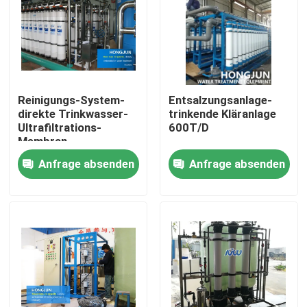
Reinigungs-System-
Entsalzungsanlage-
direkte Trinkwasser-
trinkende Kläranlage
Ultrafiltrations-
600T/D
Membran-
Behandlungs-
Anfrage absenden
Anfrage absenden
Ausrüstung des
Reinstwasser-2200t/D
Haus
Produkte
Über uns