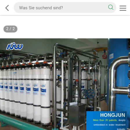
2
/
2