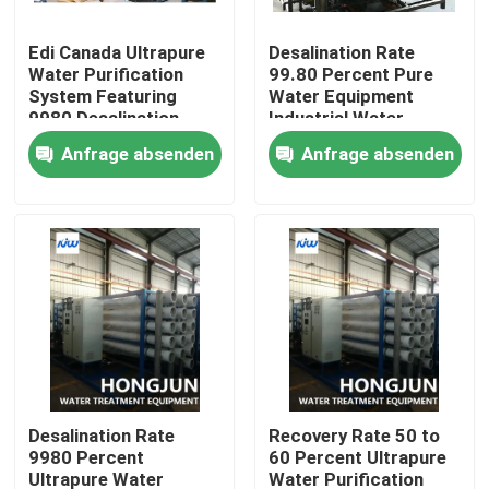
Edi Canada Ultrapure
Desalination Rate
Fabrik-Ausflug
Water Purification
99.80 Percent Pure
System Featuring
Water Equipment
9980 Desalination
Industrial Water
Qualitätskontrolle
Rate and CNP Or
Treatment System for
Anfrage absenden
Anfrage absenden
Pump Ideal for
Commercial
Laboratories
Treten Sie mit uns in Verbindung
Nachrichten
Fälle
Brauchwasserreinigungsausrüstung
Desalination Rate
Recovery Rate 50 to
9980 Percent
60 Percent Ultrapure
Umkehr-Osmose-Wasseraufbereitungs-Ausrüstung
Ultrapure Water
Water Purification