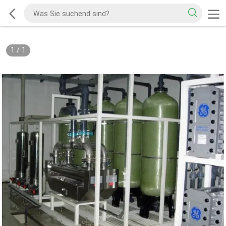
1
/
1