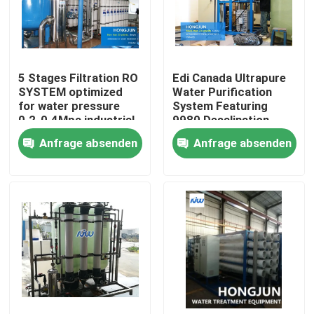
Fabrik-Ausflug
5 Stages Filtration RO
Edi Canada Ultrapure
Qualitätskontrolle
SYSTEM optimized
Water Purification
for water pressure
System Featuring
0.2-0.4Mpa industrial
9980 Desalination
Treten Sie mit uns in Verbindung
reverse osmosis water
Rate and CNP Or
Anfrage absenden
Anfrage absenden
filtration system
Pump Ideal for
Laboratories
Nachrichten
Fälle
Brauchwasserreinigungsausrüstung
Umkehr-Osmose-Wasseraufbereitungs-Ausrüstung