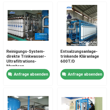
Reinigungs-System-
Entsalzungsanlage-
direkte Trinkwasser-
trinkende Kläranlage
Ultrafiltrations-
600T/D
Membran-
Behandlungs-
Anfrage absenden
Anfrage absenden
Ausrüstung des
Haus
Reinstwasser-2200t/D
Produkte
Über uns