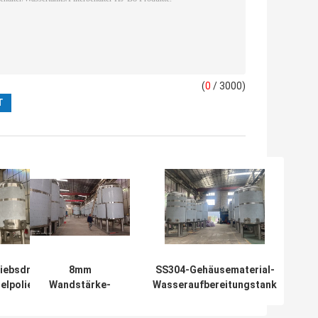
(
0
/ 3000)
iebsdruck 87
8mm
SS304-Gehäusematerial-
elpolierter
Wandstärke-
Wasseraufbereitungstank
tungstank für
Lagertank für
mit Hochglanzpolitur und
zifische
DN100
Edelstahl