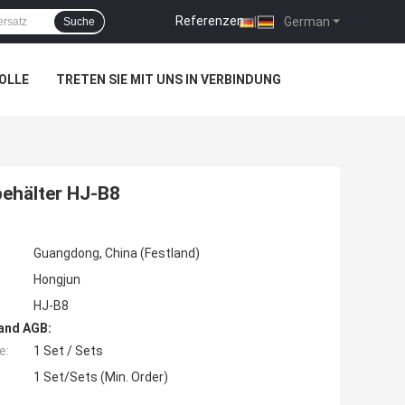
Referenzen
|
German
Suche
OLLE
TRETEN SIE MIT UNS IN VERBINDUNG
behälter HJ-B8
Guangdong, China (Festland)
Hongjun
HJ-B8
and AGB:
e:
1 Set / Sets
1 Set/Sets (Min. Order)