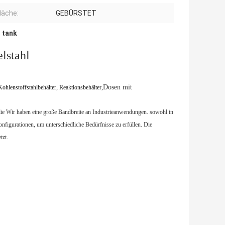
läche:
GEBÜRSTET
r tank
lstahl
Dosen mit
 Kohlenstoffstahlbehälter, Reaktionsbehälter,
die Wir haben eine große Bandbreite an Industrieanwendungen. sowohl in
onfigurationen, um unterschiedliche Bedürfnisse zu erfüllen. Die
tzt.