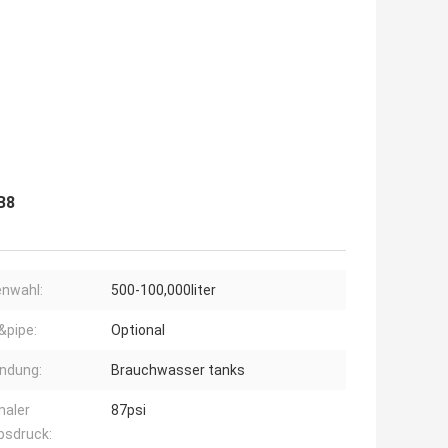
B8
nwahl:
500-100,000liter
&pipe:
Optional
ndung:
Brauchwasser tanks
maler
87psi
bsdruck: