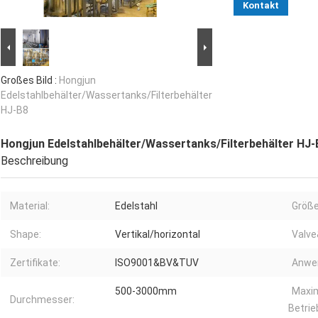
Kontakt
Großes Bild :
Hongjun
Edelstahlbehälter/Wassertanks/Filterbehälter
HJ-B8
Hongjun Edelstahlbehälter/Wassertanks/Filterbehälter HJ-
Beschreibung
Material:
Edelstahl
Größe
Shape:
Vertikal/horizontal
Valve
Zertifikate:
ISO9001&BV&TUV
Anwe
500-3000mm
Maxi
Durchmesser:
Betrie